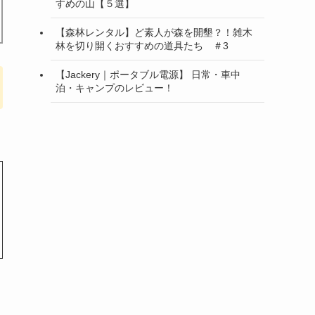
すめの山【５選】
【森林レンタル】ど素人が森を開墾？！雑木
林を切り開くおすすめの道具たち ＃3
【Jackery｜ポータブル電源】 日常・車中
泊・キャンプのレビュー！