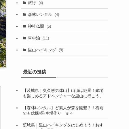
旅行
(4)
森林レンタル
(4)
神社仏閣
(5)
車中泊
(11)
里山ハイキング
(9)
最近の投稿
【茨城県｜奥久慈男体山】山頂は絶景！鎖場
も楽しめるアドベンチャーな里山に行こう。
【森林レンタル】ど素人が森を開墾？！梅雨
でも伐採×駐車場作り ＃４
茨城県｜里山ハイキングをはじめよう！おす