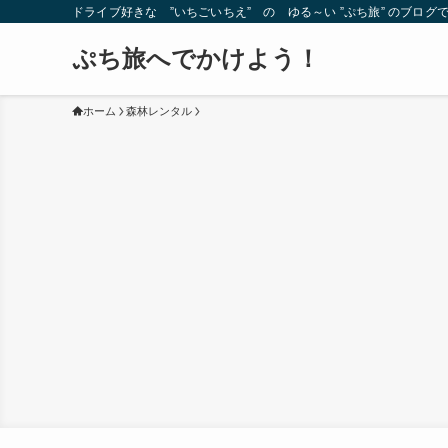
ドライブ好きな ”いちごいちえ” の ゆる～い ”ぷち旅” のブログ
ぷち旅へでかけよう！
ホーム
森林レンタル