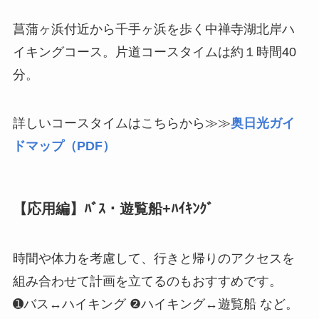
菖蒲ヶ浜付近から千手ヶ浜を歩く
中禅寺湖北岸ハ
イキングコース
。
片道コースタイムは約１時間40
分
。
詳しいコースタイムはこちらから≫≫
奥日光ガイ
ドマップ（PDF）
【応用編】ﾊﾞｽ・遊覧船+ﾊｲｷﾝｸﾞ
時間や体力を考慮して、行きと帰りのアクセスを
組み合わせて計画を立てるのもおすすめです。
➊バス↔ハイキング ❷ハイキング↔遊覧船 など。