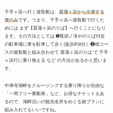
千手ヶ浜へ行く遊覧船は、
菖蒲ヶ浜から出発する
便のみ
です。つまり、千手ヶ浜へ遊覧船で行くた
めには まず【菖蒲ヶ浜のりば】へ行くことになり
ます。その方法としては ➊竜頭ノ滝やのりば付近
の駐車場に車を駐車して歩く(徒歩約8分）❷他コー
スの遊覧船と組み合わせて 菖蒲ヶ浜のりば で 千手
ヶ浜行に乗り換える など の方法があるかと思いま
す。
中禅寺湖畔をクルージングする乗り降りが自由な
「一周フリー乗船券」など、お得なチケットもあ
るので、湖畔沿いの観光名所をめぐる旅プランに
組み入れてもいいですね。