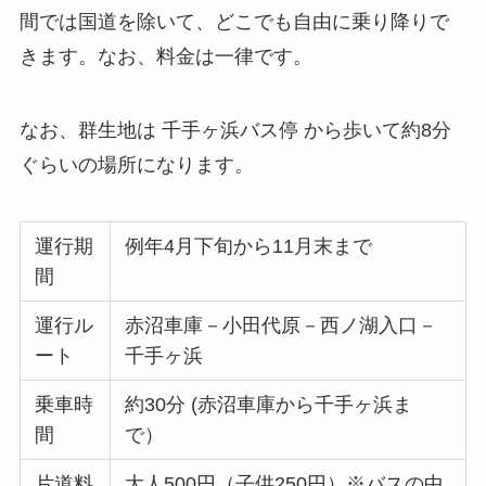
間では国道を除いて、どこでも自由に乗り降りで
きます。なお、
料金は一律です。
なお、群生地は
千手ヶ浜バス停 から歩いて約8分
ぐらいの場所になります。
運行期
例年
4月下旬から11月末まで
間
運行ル
赤沼車庫－小田代原－西ノ湖入口－
ート
千手ヶ浜
乗車時
約30分 (赤沼車庫から千手ヶ浜ま
間
で）
片道料
大人500円（子供250円）※バスの中