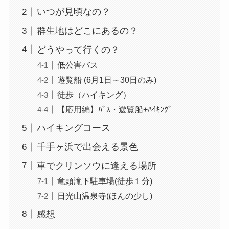
いつが見頃なの？
群生地はどこにあるの？
どうやって行くの？
低公害バス
遊覧船 (6月1日～30日のみ)
徒歩（ハイキング）
【応用編】ﾊﾞｽ・遊覧船+ﾊｲｷﾝｸﾞ
ハイキングコース
千手ヶ浜で出会える景色
車でクリンソウに逢える場所
竜頭滝下駐車場(徒歩１分)
日光山温泉寺(ほんの少し)
感想