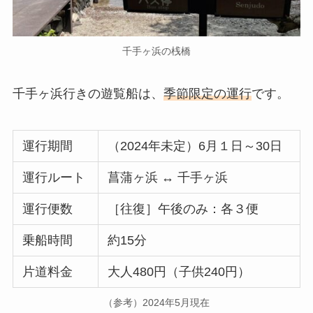
千手ヶ浜の桟橋
千手ヶ浜行きの遊覧船は
、
季節限定の運行
です。
運行期間
（2024年未定）6月１日～30日
運行ルート
菖蒲ヶ浜 ↔ 千手ヶ浜
運行便数
［往復］午後のみ：各３便
乗船時間
約15分
片道料金
大人480円（子供240円）
（参考）2024年5月現在