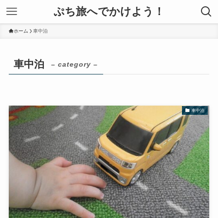
ぷち旅へでかけよう！
ホーム
車中泊
車中泊
– category –
車中泊